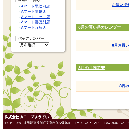
お買い得セ
Aマート黒松内店
Aマート蘭越店
Aマートニセコ店
Aマート喜茂別店
8月お買い得カレンダー
Aマート京極店
バックナンバー
8月お買
8月の月間特売
8月
〒044－0201 虻田郡喜茂別町字喜茂別22番地57 TEL 0136-31-2121 FAX 0136－33－2